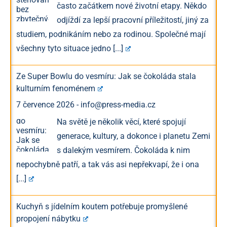
často začátkem nové životní etapy. Někdo
odjíždí za lepší pracovní příležitostí, jiný za
studiem, podnikáním nebo za rodinou. Společné mají
všechny tyto situace jedno
[...]
Ze Super Bowlu do vesmíru: Jak se čokoláda stala
kulturním fenoménem
7 července 2026
-
info@press-media.cz
Na světě je několik věcí, které spojují
generace, kultury, a dokonce i planetu Zemi
s dalekým vesmírem. Čokoláda k nim
nepochybně patří, a tak vás asi nepřekvapí, že i ona
[...]
Kuchyň s jídelním koutem potřebuje promyšlené
propojení nábytku