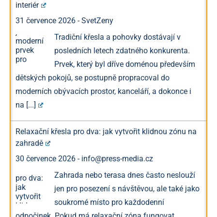
interiér
31 července 2026
-
SvetZeny
Tradiční křesla a pohovky dostávají v
posledních letech zdatného konkurenta.
Prvek, který byl dříve doménou především
dětských pokojů, se postupně propracoval do
moderních obývacích prostor, kanceláří, a dokonce i
na
[...]
Relaxační křesla pro dva: jak vytvořit klidnou zónu na
zahradě
30 července 2026
-
info@press-media.cz
Zahrada nebo terasa dnes často neslouží
jen pro posezení s návštěvou, ale také jako
soukromé místo pro každodenní
odpočinek. Pokud má relaxační zóna fungovat