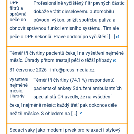
Profesionálně vyčištěný filtr pevných částic
dokáže vrátit dieselovému automobilu
původní výkon, snížit spotřebu paliva a
obnovit správnou funkci emisního systému. Tím ale
péče o DPF nekončí. Právě období po vyčištění
[...]
Téměř tři čtvrtiny pacientů čekají na vyšetření nejméně
měsíc. Úhrady přitom trestají péči o těžší případy
31 července 2026
-
info@press-media.cz
Téměř tři čtvrtiny (74,1 %) respondentů
pacientské ankety Sdružení ambulantních
specialistů ČR uvedly, že na vyšetření
čekají nejméně měsíc; každý třetí pak dokonce déle
než tři měsíce. S ohledem na
[...]
Sedací vaky jako moderní prvek pro relaxaci i stylový