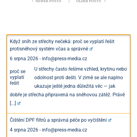
NEWER POSTS
OLDER POSTS
Když sníh ze střechy nečeká: proč se vyplatí řešit
protisněhový systém včas a správně
6 srpna 2026
-
info@press-media.cz
U střechy často řešíme vzhled, krytinu nebo
odolnost proti dešti. V zimě se ale naplno
ukazuje ještě jedna důležitá věc — jak
dobře je střecha připravená na sněhovou zátěž. Právě
[...]
Čištění DPF filtrů a správná péče po vyčištění
4 srpna 2026
-
info@press-media.cz