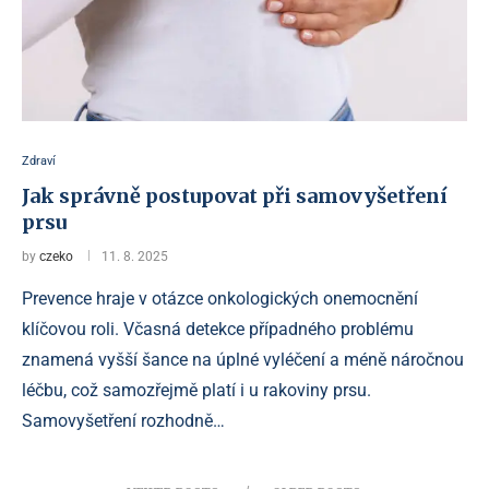
Zdraví
Jak správně postupovat při samovyšetření
prsu
by
czeko
11. 8. 2025
Prevence hraje v otázce onkologických onemocnění
klíčovou roli. Včasná detekce případného problému
znamená vyšší šance na úplné vyléčení a méně náročnou
léčbu, což samozřejmě platí i u rakoviny prsu.
Samovyšetření rozhodně…