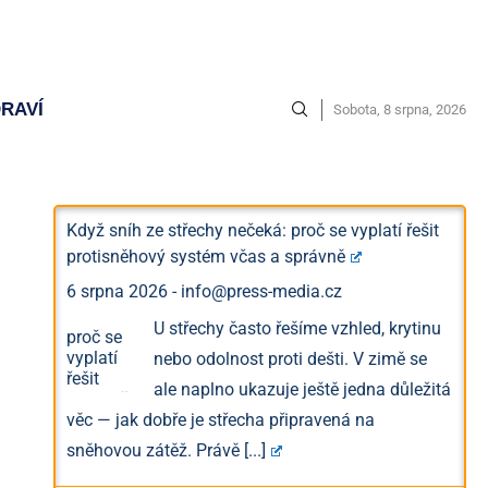
RAVÍ
Sobota, 8 srpna, 2026
Když sníh ze střechy nečeká: proč se vyplatí řešit
protisněhový systém včas a správně
6 srpna 2026
-
info@press-media.cz
U střechy často řešíme vzhled, krytinu
nebo odolnost proti dešti. V zimě se
ale naplno ukazuje ještě jedna důležitá
věc — jak dobře je střecha připravená na
sněhovou zátěž. Právě
[...]