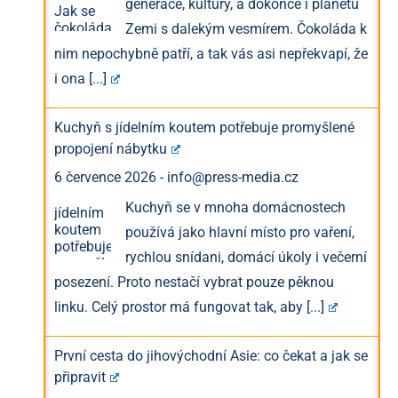
generace, kultury, a dokonce i planetu
Zemi s dalekým vesmírem. Čokoláda k
nim nepochybně patří, a tak vás asi nepřekvapí, že
i ona
[...]
Kuchyň s jídelním koutem potřebuje promyšlené
propojení nábytku
6 července 2026
-
info@press-media.cz
Kuchyň se v mnoha domácnostech
používá jako hlavní místo pro vaření,
rychlou snídani, domácí úkoly i večerní
posezení. Proto nestačí vybrat pouze pěknou
linku. Celý prostor má fungovat tak, aby
[...]
První cesta do jihovýchodní Asie: co čekat a jak se
připravit