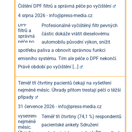
Čištění DPF filtrů a správná péče po vyčištění
4 srpna 2026
-
info@press-media.cz
Profesionálně vyčištěný filtr pevných
částic dokáže vrátit dieselovému
automobilu původní výkon, snížit
spotřebu paliva a obnovit správnou funkci
emisního systému. Tím ale péče o DPF nekončí.
Právě období po vyčištění
[...]
Téměř tři čtvrtiny pacientů čekají na vyšetření
nejméně měsíc. Úhrady přitom trestají péči o těžší
případy
31 července 2026
-
info@press-media.cz
Téměř tři čtvrtiny (74,1 %) respondentů
pacientské ankety Sdružení