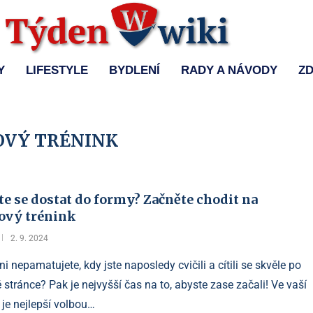
Y
LIFESTYLE
BYDLENÍ
RADY A NÁVODY
ZD
VÝ TRÉNINK
e se dostat do formy? Začněte chodit na
ový trénink
2. 9. 2024
ni nepamatujete, kdy jste naposledy cvičili a cítili se skvěle po
é stránce? Pak je nejvyšší čas na to, abyste zase začali! Ve vaší
 je nejlepší volbou…