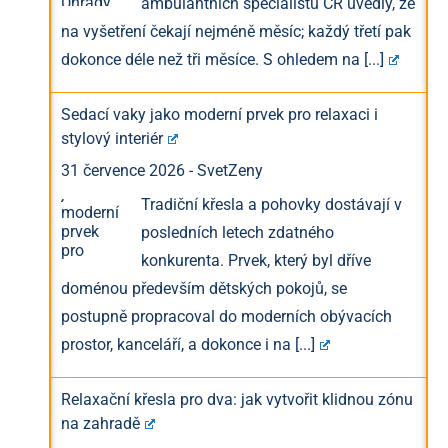
ambulantních specialistů ČR uvedly, že
na vyšetření čekají nejméně měsíc; každý třetí pak
dokonce déle než tři měsíce. S ohledem na
[...]
Sedací vaky jako moderní prvek pro relaxaci i
stylový interiér
31 července 2026
-
SvetZeny
Tradiční křesla a pohovky dostávají v
posledních letech zdatného
konkurenta. Prvek, který byl dříve
doménou především dětských pokojů, se
postupně propracoval do moderních obývacích
prostor, kanceláří, a dokonce i na
[...]
Relaxační křesla pro dva: jak vytvořit klidnou zónu
na zahradě