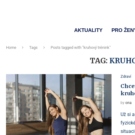
AKTUALITY
PRO ŽEN
Home
Tags
Posts tagged with "kruhový trénink"
TAG:
KRUHO
Zdraví
Chcet
kruh
by
ona
Už si a
fyzick
situaci