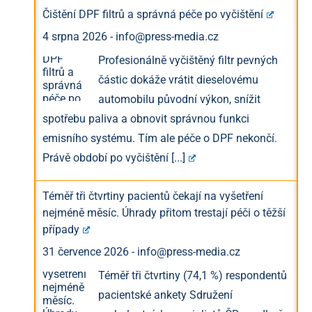
Čištění DPF filtrů a správná péče po vyčištění
4 srpna 2026
-
info@press-media.cz
Profesionálně vyčištěný filtr pevných
částic dokáže vrátit dieselovému
automobilu původní výkon, snížit
spotřebu paliva a obnovit správnou funkci
emisního systému. Tím ale péče o DPF nekončí.
Právě období po vyčištění
[...]
Téměř tři čtvrtiny pacientů čekají na vyšetření
nejméně měsíc. Úhrady přitom trestají péči o těžší
případy
31 července 2026
-
info@press-media.cz
Téměř tři čtvrtiny (74,1 %) respondentů
pacientské ankety Sdružení