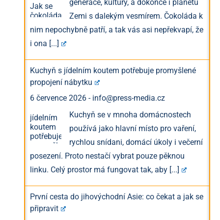
generace, kultury, a dokonce i planetu
Zemi s dalekým vesmírem. Čokoláda k
nim nepochybně patří, a tak vás asi nepřekvapí, že
i ona
[...]
Kuchyň s jídelním koutem potřebuje promyšlené
propojení nábytku
6 července 2026
-
info@press-media.cz
Kuchyň se v mnoha domácnostech
používá jako hlavní místo pro vaření,
rychlou snídani, domácí úkoly i večerní
posezení. Proto nestačí vybrat pouze pěknou
linku. Celý prostor má fungovat tak, aby
[...]
První cesta do jihovýchodní Asie: co čekat a jak se
připravit