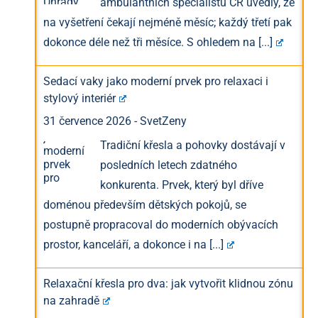
ambulantních specialistů ČR uvedly, že
na vyšetření čekají nejméně měsíc; každý třetí pak
dokonce déle než tři měsíce. S ohledem na
[...]
Sedací vaky jako moderní prvek pro relaxaci i
stylový interiér
31 července 2026
-
SvetZeny
Tradiční křesla a pohovky dostávají v
posledních letech zdatného
konkurenta. Prvek, který byl dříve
doménou především dětských pokojů, se
postupně propracoval do moderních obývacích
prostor, kanceláří, a dokonce i na
[...]
Relaxační křesla pro dva: jak vytvořit klidnou zónu
na zahradě