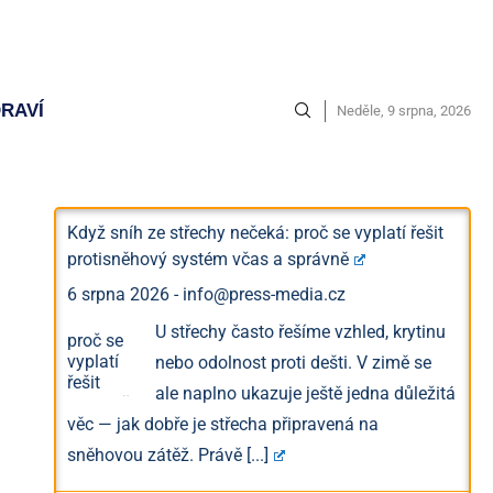
RAVÍ
Neděle, 9 srpna, 2026
Když sníh ze střechy nečeká: proč se vyplatí řešit
protisněhový systém včas a správně
6 srpna 2026
-
info@press-media.cz
U střechy často řešíme vzhled, krytinu
nebo odolnost proti dešti. V zimě se
ale naplno ukazuje ještě jedna důležitá
věc — jak dobře je střecha připravená na
sněhovou zátěž. Právě
[...]