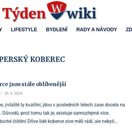
Y
LIFESTYLE
BYDLENÍ
RADY A NÁVODY
ZD
 PERSKÝ KOBEREC
ce jsou stále oblíbenější
20. 5. 2024
e, zvláště ty kvalitní, jdou v posledních letech zase docela na
. Důvodů, proč tomu tak je, existuje samozřejmě více.
uché čištění Dříve lidé koberce sice měli rádi, ale nebyli…