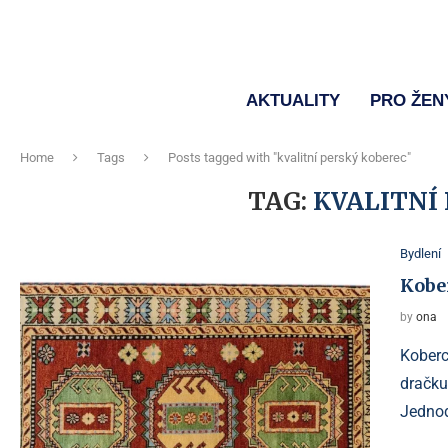
AKTUALITY
PRO ŽEN
Home
Tags
Posts tagged with "kvalitní perský koberec"
TAG:
KVALITNÍ
Bydlení
Kober
by
ona
Koberc
dračku
Jednod