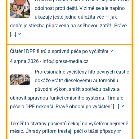
odolnost proti dešti. V zimě se ale naplno
ukazuje ještě jedna důležitá věc — jak
dobře je střecha připravená na sněhovou zátěž. Právě
[...]
Čištění DPF filtrů a správná péče po vyčištění
4 srpna 2026
-
info@press-media.cz
Profesionálně vyčištěný filtr pevných částic
dokáže vrátit dieselovému automobilu
původní výkon, snížit spotřebu paliva a
obnovit správnou funkci emisního systému. Tím ale
péče o DPF nekončí. Právě období po vyčištění
[...]
Téměř tři čtvrtiny pacientů čekají na vyšetření nejméně
měsíc. Úhrady přitom trestají péči o těžší případy