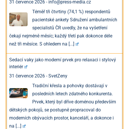
31 července 2026
-
info@press-media.cz
Téměř tři čtvrtiny (74,1 %) respondentů
pacientské ankety Sdružení ambulantních
specialistů ČR uvedly, že na vyšetření
čekají nejméně měsíc; každý třetí pak dokonce déle
než tři měsíce. S ohledem na
[...]
Sedací vaky jako moderní prvek pro relaxaci i stylový
interiér
31 července 2026
-
SvetZeny
Tradiční křesla a pohovky dostávají v
posledních letech zdatného konkurenta.
Prvek, který byl dříve doménou především
dětských pokojů, se postupně propracoval do
moderních obývacích prostor, kanceláří, a dokonce i
na
[...]