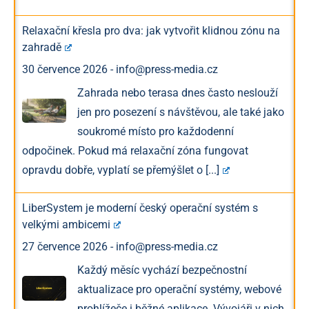
Relaxační křesla pro dva: jak vytvořit klidnou zónu na
zahradě
30 července 2026
-
info@press-media.cz
Zahrada nebo terasa dnes často neslouží
jen pro posezení s návštěvou, ale také jako
soukromé místo pro každodenní
odpočinek. Pokud má relaxační zóna fungovat
opravdu dobře, vyplatí se přemýšlet o
[...]
LiberSystem je moderní český operační systém s
velkými ambicemi
27 července 2026
-
info@press-media.cz
Každý měsíc vychází bezpečnostní
aktualizace pro operační systémy, webové
prohlížeče i běžné aplikace. Vývojáři v nich