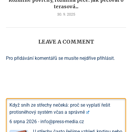
terasová...
30. 9. 2025
LEAVE A COMMENT
Pro přidávání komentářů se musíte nejdříve
přihlásit
.
Když sníh ze střechy nečeká: proč se vyplatí řešit
protisněhový systém včas a správně
6 srpna 2026
-
info@press-media.cz
U střechy často řešíme vzhled, krytinu nebo