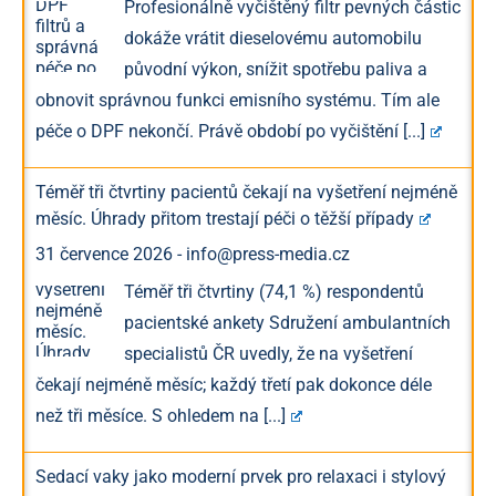
Profesionálně vyčištěný filtr pevných částic
dokáže vrátit dieselovému automobilu
původní výkon, snížit spotřebu paliva a
obnovit správnou funkci emisního systému. Tím ale
péče o DPF nekončí. Právě období po vyčištění
[...]
Téměř tři čtvrtiny pacientů čekají na vyšetření nejméně
měsíc. Úhrady přitom trestají péči o těžší případy
31 července 2026
-
info@press-media.cz
Téměř tři čtvrtiny (74,1 %) respondentů
pacientské ankety Sdružení ambulantních
specialistů ČR uvedly, že na vyšetření
čekají nejméně měsíc; každý třetí pak dokonce déle
než tři měsíce. S ohledem na
[...]
Sedací vaky jako moderní prvek pro relaxaci i stylový