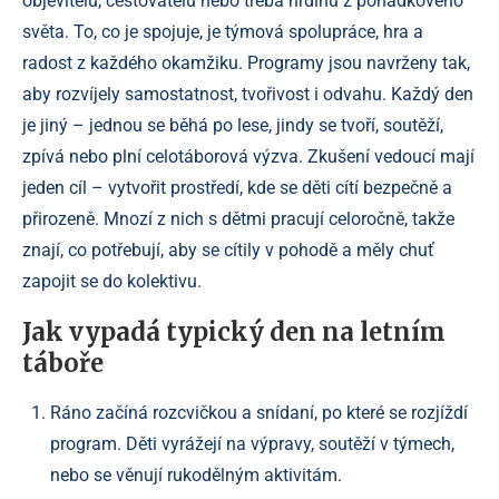
objevitelů, cestovatelů nebo třeba hrdinů z pohádkového
světa. To, co je spojuje, je týmová spolupráce, hra a
radost z každého okamžiku. Programy jsou navrženy tak,
aby rozvíjely samostatnost, tvořivost i odvahu. Každý den
je jiný – jednou se běhá po lese, jindy se tvoří, soutěží,
zpívá nebo plní celotáborová výzva. Zkušení vedoucí mají
jeden cíl – vytvořit prostředí, kde se děti cítí bezpečně a
přirozeně. Mnozí z nich s dětmi pracují celoročně, takže
znají, co potřebují, aby se cítily v pohodě a měly chuť
zapojit se do kolektivu.
Jak vypadá typický den na letním
táboře
Ráno začíná rozcvičkou a snídaní, po které se rozjíždí
program. Děti vyrážejí na výpravy, soutěží v týmech,
nebo se věnují rukodělným aktivitám.