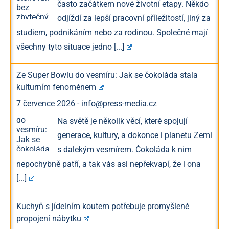
často začátkem nové životní etapy. Někdo
odjíždí za lepší pracovní příležitostí, jiný za
studiem, podnikáním nebo za rodinou. Společné mají
všechny tyto situace jedno
[...]
Ze Super Bowlu do vesmíru: Jak se čokoláda stala
kulturním fenoménem
7 července 2026
-
info@press-media.cz
Na světě je několik věcí, které spojují
generace, kultury, a dokonce i planetu Zemi
s dalekým vesmírem. Čokoláda k nim
nepochybně patří, a tak vás asi nepřekvapí, že i ona
[...]
Kuchyň s jídelním koutem potřebuje promyšlené
propojení nábytku