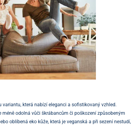
ariantu, která nabízí eleganci a sofistikovaný vzhled.
 je méně odolná vůči škrábancům či poškození způsobeným
bo oblíbená eko kůže, která je veganská a při sezení nestudí,