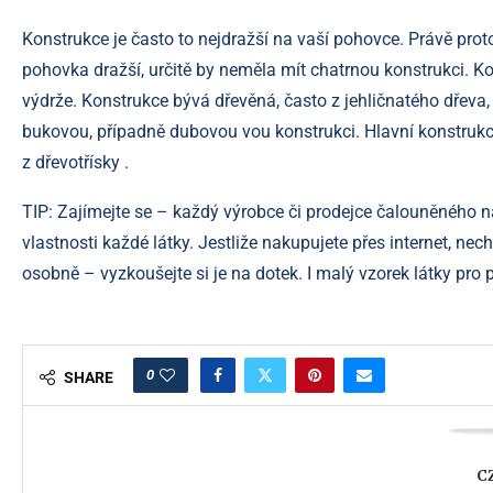
Konstrukce je často to nejdražší na vaší pohovce. Právě pro
pohovka dražší, určitě by neměla mít chatrnou konstrukci. Kon
výdrže. Konstrukce bývá dřevěná, často z jehličnatého dřeva,
bukovou, případně dubovou vou konstrukci. Hlavní konstrukc
z dřevotřísky .
TIP: Zajímejte se – každý výrobce či prodejce čalouněného n
vlastnosti každé látky. Jestliže nakupujete přes internet, ne
osobně – vyzkoušejte si je na dotek. I malý vzorek látky pro 
0
SHARE
C