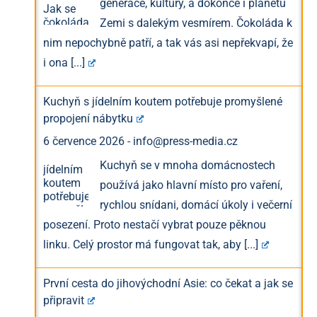
generace, kultury, a dokonce i planetu
Zemi s dalekým vesmírem. Čokoláda k
nim nepochybně patří, a tak vás asi nepřekvapí, že
i ona
[...]
Kuchyň s jídelním koutem potřebuje promyšlené
propojení nábytku
6 července 2026
-
info@press-media.cz
Kuchyň se v mnoha domácnostech
používá jako hlavní místo pro vaření,
rychlou snídani, domácí úkoly i večerní
posezení. Proto nestačí vybrat pouze pěknou
linku. Celý prostor má fungovat tak, aby
[...]
První cesta do jihovýchodní Asie: co čekat a jak se
připravit