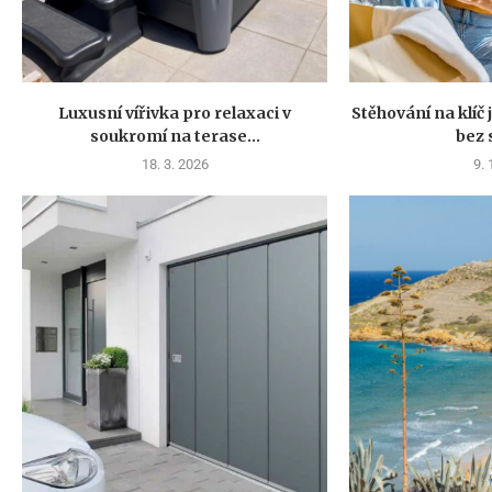
Luxusní vířivka pro relaxaci v
Stěhování na klíč
soukromí na terase...
bez 
18. 3. 2026
9. 