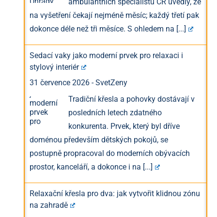
ambulantních specialistů ČR uvedly, že
na vyšetření čekají nejméně měsíc; každý třetí pak
dokonce déle než tři měsíce. S ohledem na
[...]
Sedací vaky jako moderní prvek pro relaxaci i
stylový interiér
31 července 2026
-
SvetZeny
Tradiční křesla a pohovky dostávají v
posledních letech zdatného
konkurenta. Prvek, který byl dříve
doménou především dětských pokojů, se
postupně propracoval do moderních obývacích
prostor, kanceláří, a dokonce i na
[...]
Relaxační křesla pro dva: jak vytvořit klidnou zónu
na zahradě