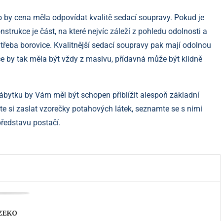
to by cena měla odpovídat kvalitě sedací soupravy. Pokud je
strukce je část, na které nejvíc záleží z pohledu odolnosti a
 třeba borovice. Kvalitnější sedací soupravy pak mají odolnou
e by tak měla být vždy z masivu, přídavná může být klidně
ábytku by Vám měl být schopen přiblížit alespoň základní
chte si zaslat vzorečky potahových látek, seznamte se s nimi
představu postačí.
ZEKO