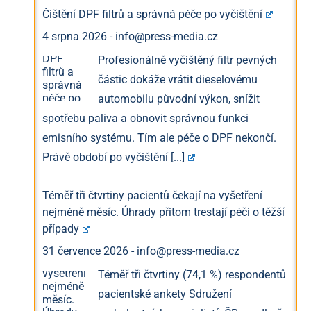
Čištění DPF filtrů a správná péče po vyčištění
4 srpna 2026
-
info@press-media.cz
Profesionálně vyčištěný filtr pevných
částic dokáže vrátit dieselovému
automobilu původní výkon, snížit
spotřebu paliva a obnovit správnou funkci
emisního systému. Tím ale péče o DPF nekončí.
Právě období po vyčištění
[...]
Téměř tři čtvrtiny pacientů čekají na vyšetření
nejméně měsíc. Úhrady přitom trestají péči o těžší
případy
31 července 2026
-
info@press-media.cz
Téměř tři čtvrtiny (74,1 %) respondentů
pacientské ankety Sdružení