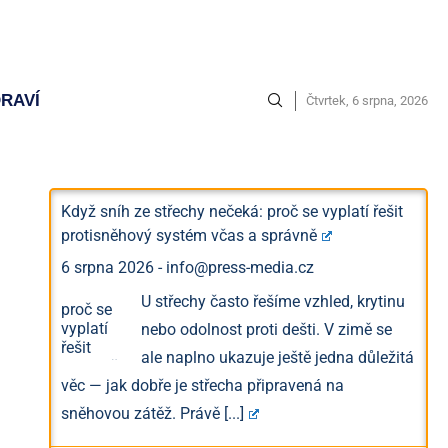
RAVÍ
Čtvrtek, 6 srpna, 2026
Když sníh ze střechy nečeká: proč se vyplatí řešit
protisněhový systém včas a správně
6 srpna 2026
-
info@press-media.cz
U střechy často řešíme vzhled, krytinu
nebo odolnost proti dešti. V zimě se
ale naplno ukazuje ještě jedna důležitá
věc — jak dobře je střecha připravená na
sněhovou zátěž. Právě
[...]