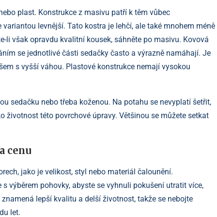
v nebo plast. Konstrukce z masivu patří k těm vůbec
 variantou levnější. Tato kostra je lehčí, ale také mnohem méně
te-li však opravdu kvalitní kousek, sáhněte po masivu. Kovová
ním se jednotlivé části sedačky často a výrazně namáhají. Je
ovšem s vyšší váhou. Plastové konstrukce nemají vysokou
ěnou sedačku nebo třeba koženou. Na potahu se nevyplatí šetřit,
ko životnost této povrchové úpravy. Většinou se můžete setkat
a cenu
ech, jako je velikost, styl nebo materiál čalounění.
 s výběrem pohovky, abyste se vyhnuli pokušení utratit více,
znamená lepší kvalitu a delší životnost, takže se nebojte
du let.