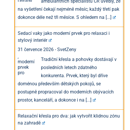
ambulantních specialistů ČR uvedly, že
na vyšetření čekají nejméně měsíc; každý třetí pak
dokonce déle než tři měsíce. S ohledem na
[...]
Sedací vaky jako moderní prvek pro relaxaci i
stylový interiér
31 července 2026
-
SvetZeny
Tradiční křesla a pohovky dostávají v
posledních letech zdatného
konkurenta. Prvek, který byl dříve
doménou především dětských pokojů, se
postupně propracoval do moderních obývacích
prostor, kanceláří, a dokonce i na
[...]
Relaxační křesla pro dva: jak vytvořit klidnou zónu
na zahradě