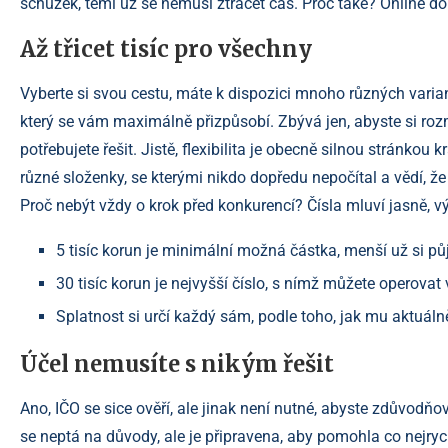
schůzek, těmi už se nemusí ztrácet čas. Proč také? Online dob
Až třicet tisíc pro všechny
Vyberte si svou cestu, máte k dispozici mnoho různých varia
který se vám maximálně přizpůsobí. Zbývá jen, abyste si rozm
potřebujete řešit. Jistě, flexibilita je obecně silnou strán
různé složenky, se kterými nikdo dopředu nepočítal a vědí, ž
Proč nebýt vždy o krok před konkurencí? Čísla mluví jasně, vý
5 tisíc korun je minimální možná částka, menší už si pů
30 tisíc korun je nejvyšší číslo, s nímž můžete operovat
Splatnost si určí každý sám, podle toho, jak mu aktuáln
Účel nemusíte s nikým řešit
Ano, IČO se sice ověří, ale jinak není nutné, abyste zdůvodňo
se neptá na důvody, ale je připravena, aby pomohla co nejrych