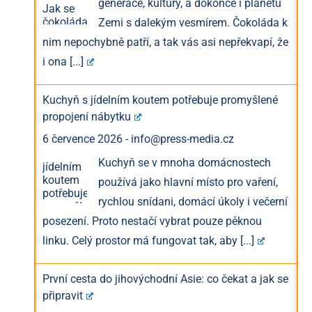
generace, kultury, a dokonce i planetu
Zemi s dalekým vesmírem. Čokoláda k
nim nepochybně patří, a tak vás asi nepřekvapí, že
i ona
[...]
Kuchyň s jídelním koutem potřebuje promyšlené
propojení nábytku
6 července 2026
-
info@press-media.cz
Kuchyň se v mnoha domácnostech
používá jako hlavní místo pro vaření,
rychlou snídani, domácí úkoly i večerní
posezení. Proto nestačí vybrat pouze pěknou
linku. Celý prostor má fungovat tak, aby
[...]
První cesta do jihovýchodní Asie: co čekat a jak se
připravit