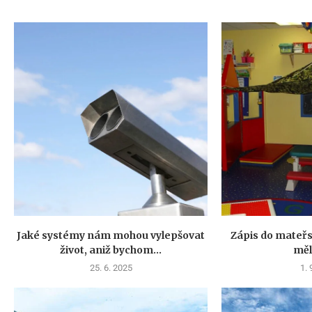
Jaké systémy nám mohou vylepšovat
Zápis do mateřs
život, aniž bychom...
měl
25. 6. 2025
1. 