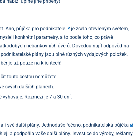
a nabízí úplně jiné příběhy!
nt. Ano,
půjčka pro podnikatele
je zcela otevřeným světem,
ysleli konkrétní parametry, a to podle toho, co právě
kou krátkodobých nebankovních úvěrů. Dovedou najít odpověď na
e podnikatelské plány jsou plné různých výdajových položek.
běr je už pouze na klientech!
jčit touto cestou nemůžete.
 ve svých dalších plánech.
ě vyhovuje. Rozmezí je 7 a 30 dní.
vali své další plány. Jednoduše řečeno,
podnikatelská půjčka
leji a podpořila vaše další plány. Investice do výroby, reklamy