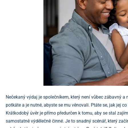
Nečekaný výdaj je společníkem, který není vůbec zábavný a ne
potkáte a je nutné, abyste se mu věnovali. Ptáte se, jak jej c
Krátkodobý úvěr je přímo předurčen k tomu, aby se stal zají
samostatně výdělečně činné. Je to snadný scénář, který začín