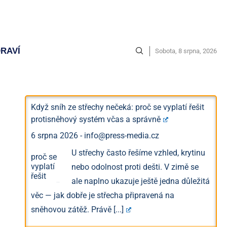
RAVÍ
Sobota, 8 srpna, 2026
Když sníh ze střechy nečeká: proč se vyplatí řešit
protisněhový systém včas a správně
6 srpna 2026
-
info@press-media.cz
U střechy často řešíme vzhled, krytinu
nebo odolnost proti dešti. V zimě se
ale naplno ukazuje ještě jedna důležitá
věc — jak dobře je střecha připravená na
sněhovou zátěž. Právě
[...]