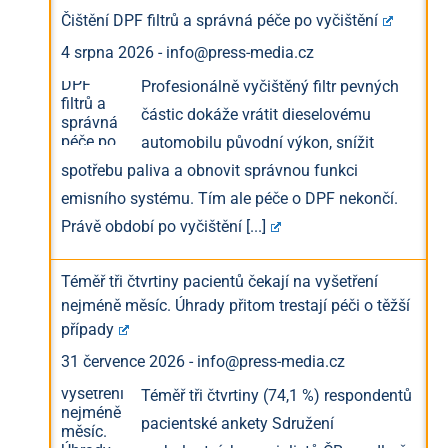
Čištění DPF filtrů a správná péče po vyčištění
4 srpna 2026
-
info@press-media.cz
Profesionálně vyčištěný filtr pevných
částic dokáže vrátit dieselovému
automobilu původní výkon, snížit
spotřebu paliva a obnovit správnou funkci
emisního systému. Tím ale péče o DPF nekončí.
Právě období po vyčištění
[...]
Téměř tři čtvrtiny pacientů čekají na vyšetření
nejméně měsíc. Úhrady přitom trestají péči o těžší
případy
31 července 2026
-
info@press-media.cz
Téměř tři čtvrtiny (74,1 %) respondentů
pacientské ankety Sdružení