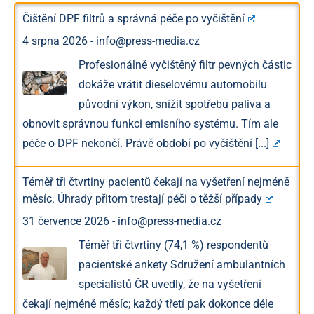
Čištění DPF filtrů a správná péče po vyčištění
4 srpna 2026
-
info@press-media.cz
Profesionálně vyčištěný filtr pevných částic
dokáže vrátit dieselovému automobilu
původní výkon, snížit spotřebu paliva a
obnovit správnou funkci emisního systému. Tím ale
péče o DPF nekončí. Právě období po vyčištění
[...]
Téměř tři čtvrtiny pacientů čekají na vyšetření nejméně
měsíc. Úhrady přitom trestají péči o těžší případy
31 července 2026
-
info@press-media.cz
Téměř tři čtvrtiny (74,1 %) respondentů
pacientské ankety Sdružení ambulantních
specialistů ČR uvedly, že na vyšetření
čekají nejméně měsíc; každý třetí pak dokonce déle