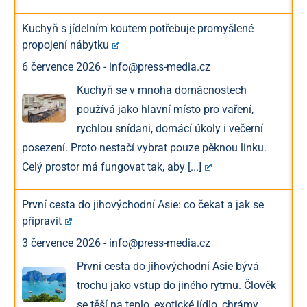
Kuchyň s jídelním koutem potřebuje promyšlené
propojení nábytku
6 července 2026
-
info@press-media.cz
Kuchyň se v mnoha domácnostech
používá jako hlavní místo pro vaření,
rychlou snídani, domácí úkoly i večerní
posezení. Proto nestačí vybrat pouze pěknou linku.
Celý prostor má fungovat tak, aby
[...]
První cesta do jihovýchodní Asie: co čekat a jak se
připravit
3 července 2026
-
info@press-media.cz
První cesta do jihovýchodní Asie bývá
trochu jako vstup do jiného rytmu. Člověk
se těší na teplo, exotické jídlo, chrámy,