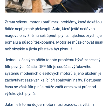
Ztráta výkonu motoru patří mezi problémy, které dokážou
řidiče nepříjemně překvapit. Auto, které ještě nedávno
reagovalo svižně na sešlápnutí plynu, najednou zrychluje
pomalu a působí těžkopádně. Motor se může chovat jinak
než obvykle a jízda přestává být plynulá.
Jednou z častých příčin tohoto problému bývá zanesený
filtr pevných částic. DPF filtr je součást výfukového
systému moderních dieselových motorů a jeho úkolem je
zachytávat saze vznikající při spalování nafty. Postupem
času se však filtr plní a může začít omezovat průchod
výfukových plynů.
Jakmile k tomu dojde, motor musí pracovat s větším