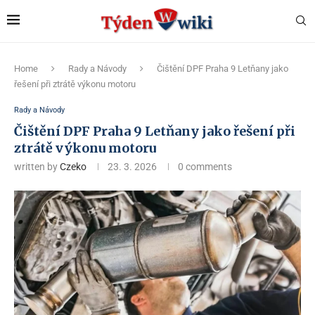
Home
Rady a Návody
Čištění DPF Praha 9 Letňany jako
řešení při ztrátě výkonu motoru
Rady a Návody
Čištění DPF Praha 9 Letňany jako řešení při
ztrátě výkonu motoru
written by
Czeko
23. 3. 2026
0 comments