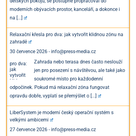
dětských pokojů, se postupně propracoval do
moderních obývacích prostor, kanceláří, a dokonce i
na
[...]
Relaxační křesla pro dva: jak vytvořit klidnou zónu na
zahradě
30 července 2026
-
info@press-media.cz
Zahrada nebo terasa dnes často neslouží
jen pro posezení s návštěvou, ale také jako
soukromé místo pro každodenní
odpočinek. Pokud má relaxační zóna fungovat
opravdu dobře, vyplatí se přemýšlet o
[...]
LiberSystem je moderní český operační systém s
velkými ambicemi
27 července 2026
-
info@press-media.cz