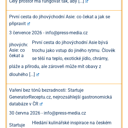
Celý prostor má fungovat tak, aby
[...]
První cesta do jihovýchodní Asie: co čekat a jak se
připravit
3 července 2026
-
info@press-media.cz
První cesta do jihovýchodní Asie bývá
trochu jako vstup do jiného rytmu. Člověk
se těší na teplo, exotické jídlo, chrámy,
pláže a přírodu, ale zároveň může mít obavy z
dlouhého
[...]
Vaření bez tónů bezradnosti: Startuje
GeneratorReceptu.cz, nejrozsáhlejší gastronomická
databáze v ČR
30 června 2026
-
info@press-media.cz
Hledání kulinářské inspirace na českém