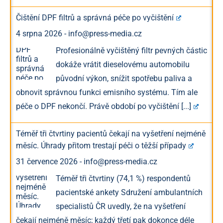
Čištění DPF filtrů a správná péče po vyčištění
4 srpna 2026
-
info@press-media.cz
Profesionálně vyčištěný filtr pevných částic
dokáže vrátit dieselovému automobilu
původní výkon, snížit spotřebu paliva a
obnovit správnou funkci emisního systému. Tím ale
péče o DPF nekončí. Právě období po vyčištění
[...]
Téměř tři čtvrtiny pacientů čekají na vyšetření nejméně
měsíc. Úhrady přitom trestají péči o těžší případy
31 července 2026
-
info@press-media.cz
Téměř tři čtvrtiny (74,1 %) respondentů
pacientské ankety Sdružení ambulantních
specialistů ČR uvedly, že na vyšetření
čekají nejméně měsíc; každý třetí pak dokonce déle