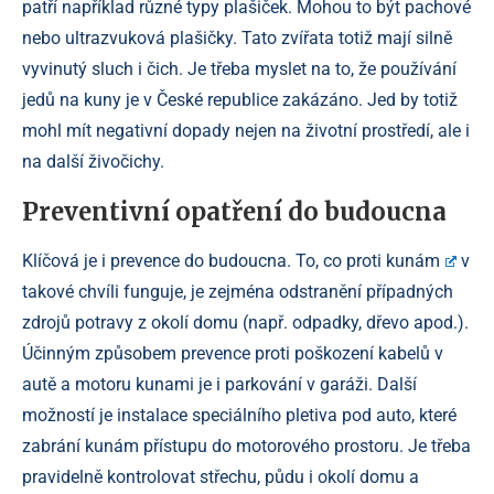
patří například různé typy plašiček. Mohou to být pachové
nebo ultrazvuková plašičky. Tato zvířata totiž mají silně
vyvinutý sluch i čich. Je třeba myslet na to, že používání
jedů na kuny je v České republice zakázáno. Jed by totiž
mohl mít negativní dopady nejen na životní prostředí, ale i
na další živočichy.
Preventivní opatření do budoucna
Klíčová je i prevence do budoucna. To,
co proti kunám
v
takové chvíli funguje, je zejména odstranění případných
zdrojů potravy z okolí domu (např. odpadky, dřevo apod.).
Účinným způsobem prevence proti poškození kabelů v
autě a motoru kunami je i parkování v garáži. Další
možností je instalace speciálního pletiva pod auto, které
zabrání kunám přístupu do motorového prostoru. Je třeba
pravidelně kontrolovat střechu, půdu i okolí domu a