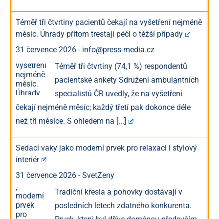
Téměř tři čtvrtiny pacientů čekají na vyšetření nejméně
měsíc. Úhrady přitom trestají péči o těžší případy
31 července 2026
-
info@press-media.cz
Téměř tři čtvrtiny (74,1 %) respondentů
pacientské ankety Sdružení ambulantních
specialistů ČR uvedly, že na vyšetření
čekají nejméně měsíc; každý třetí pak dokonce déle
než tři měsíce. S ohledem na
[...]
Sedací vaky jako moderní prvek pro relaxaci i stylový
interiér
31 července 2026
-
SvetZeny
Tradiční křesla a pohovky dostávají v
posledních letech zdatného konkurenta.