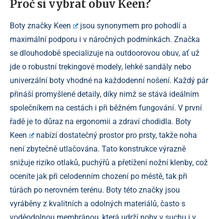
Proč si vybrat obuv Keen?
Boty značky
Keen
jsou synonymem pro pohodlí a
maximální podporu i v náročných podmínkách. Značka
se dlouhodobě specializuje na outdoorovou obuv, ať už
jde o robustní trekingové modely, lehké sandály nebo
univerzální boty vhodné na každodenní nošení. Každý pár
přináší promyšlené detaily, díky nimž se stává ideálním
společníkem na cestách i při běžném fungování. V první
řadě je to důraz na ergonomii a zdraví chodidla.
Boty
Keen
nabízí dostatečný prostor pro prsty, takže noha
není zbytečně utlačována. Tato konstrukce výrazně
snižuje riziko otlaků, puchýřů a přetížení nožní klenby, což
oceníte jak při celodenním chození po městě, tak při
túrách po nerovném terénu. Boty této značky jsou
vyráběny z kvalitních a odolných materiálů, často s
voděodolnou membránou, která udrží nohy v suchu i v