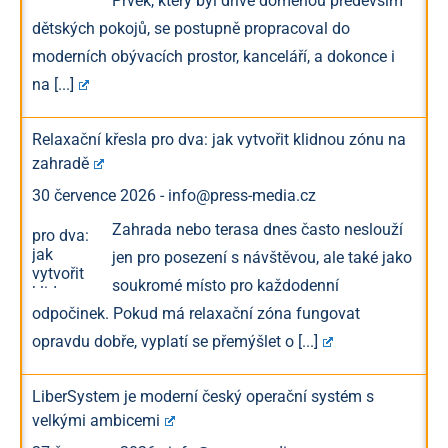
Prvek, který byl dříve doménou především
dětských pokojů, se postupně propracoval do
moderních obývacích prostor, kanceláří, a dokonce i
na
[...]
Relaxační křesla pro dva: jak vytvořit klidnou zónu na
zahradě
30 července 2026
-
info@press-media.cz
Zahrada nebo terasa dnes často neslouží
jen pro posezení s návštěvou, ale také jako
soukromé místo pro každodenní
odpočinek. Pokud má relaxační zóna fungovat
opravdu dobře, vyplatí se přemýšlet o
[...]
LiberSystem je moderní český operační systém s
velkými ambicemi