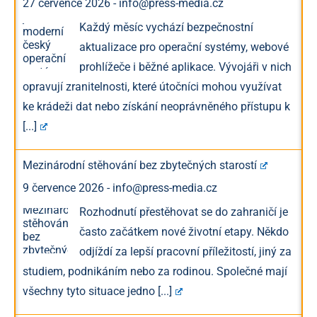
27 července 2026
-
info@press-media.cz
Každý měsíc vychází bezpečnostní
aktualizace pro operační systémy, webové
prohlížeče i běžné aplikace. Vývojáři v nich
opravují zranitelnosti, které útočníci mohou využívat
ke krádeži dat nebo získání neoprávněného přístupu k
[...]
Mezinárodní stěhování bez zbytečných starostí
9 července 2026
-
info@press-media.cz
Rozhodnutí přestěhovat se do zahraničí je
často začátkem nové životní etapy. Někdo
odjíždí za lepší pracovní příležitostí, jiný za
studiem, podnikáním nebo za rodinou. Společné mají
všechny tyto situace jedno
[...]