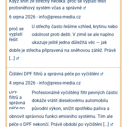
Když sníh ze střechy nečeká: proč se vyplatí řešit
protisněhový systém včas a správně
6 srpna 2026
-
info@press-media.cz
U střechy často řešíme vzhled, krytinu nebo
odolnost proti dešti. V zimě se ale naplno
ukazuje ještě jedna důležitá věc — jak
dobře je střecha připravená na sněhovou zátěž. Právě
[...]
Čištění DPF filtrů a správná péče po vyčištění
4 srpna 2026
-
info@press-media.cz
Profesionálně vyčištěný filtr pevných částic
dokáže vrátit dieselovému automobilu
původní výkon, snížit spotřebu paliva a
obnovit správnou funkci emisního systému. Tím ale
péče o DPF nekončí. Právě období po vyčištění
[...]