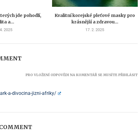
terých jde pohodlí,
Kvalitní korejské pleťové masky pro
ita a...
krásnější a zdravou...
 4. 2025
17. 2. 2025
OMMENT
PRO VLOŽENÍ ODPOVĚDI NA KOMENTÁŘ SE MUSÍTE PŘIHLÁSIT
rk-a-divocina-jizni-afriky/
A COMMENT