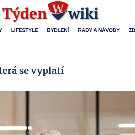
Y
LIFESTYLE
BYDLENÍ
RADY A NÁVODY
ZD
erá se vyplatí