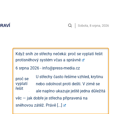
RAVÍ
Sobota, 8 srpna, 2026
Když sníh ze střechy nečeká: proč se vyplatí řešit
protisněhový systém včas a správně
6 srpna 2026
-
info@press-media.cz
U střechy často řešíme vzhled, krytinu
nebo odolnost proti dešti. V zimě se
ale naplno ukazuje ještě jedna důležitá
věc — jak dobře je střecha připravená na
sněhovou zátěž. Právě
[...]