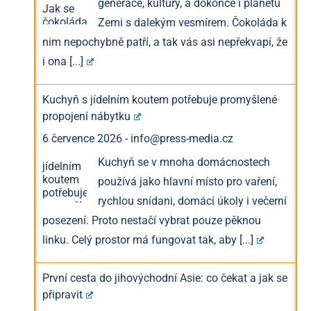
generace, kultury, a dokonce i planetu
Zemi s dalekým vesmírem. Čokoláda k
nim nepochybně patří, a tak vás asi nepřekvapí, že
i ona
[...]
Kuchyň s jídelním koutem potřebuje promyšlené
propojení nábytku
6 července 2026
-
info@press-media.cz
Kuchyň se v mnoha domácnostech
používá jako hlavní místo pro vaření,
rychlou snídani, domácí úkoly i večerní
posezení. Proto nestačí vybrat pouze pěknou
linku. Celý prostor má fungovat tak, aby
[...]
První cesta do jihovýchodní Asie: co čekat a jak se
připravit