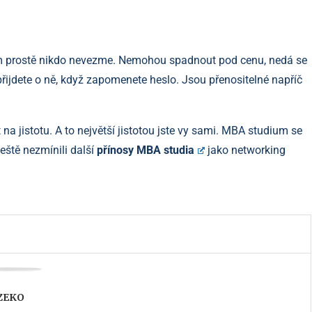
 vám prostě nikdo nevezme. Nemohou spadnout pod cenu, nedá se
přijdete o ně, když zapomenete heslo. Jsou přenositelné napříč
.
na jistotu. A to největší jistotou jste vy sami. MBA studium se
eště nezmínili další
přínosy MBA studia
jako networking
ZEKO