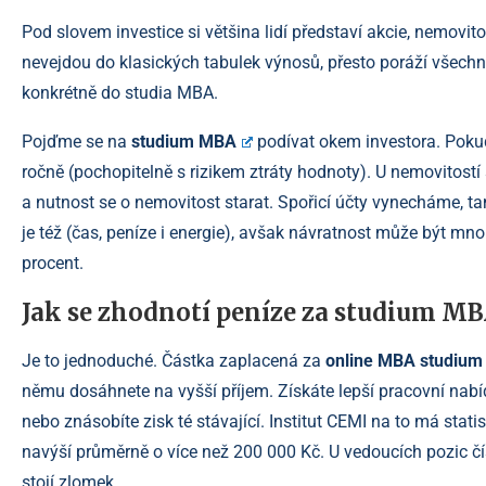
Pod slovem investice si většina lidí představí akcie, nemovitosti
nevejdou do klasických tabulek výnosů, přesto poráží všechny
konkrétně do studia MBA.
Pojďme se na
studium MBA
podívat okem investora. Pokud
ročně (pochopitelně s rizikem ztráty hodnoty). U nemovitostí
a nutnost se o nemovitost starat. Spořicí účty vynecháme, t
je též (čas, peníze i energie), avšak návratnost může být mno
procent.
Jak se zhodnotí peníze za studium M
Je to jednoduché. Částka zaplacená za
online MBA studium
němu dosáhnete na vyšší příjem. Získáte lepší pracovní nabíd
nebo znásobíte zisk té stávající. Institut CEMI na to má statis
navýší průměrně o více než 200 000 Kč. U vedoucích pozic 
stojí zlomek.