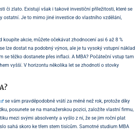
 či zlato. Existují však i takové investiční příležitosti, které se
 ostatní. Je to mimo jiné investice do vlastního vzdělání,
 koupíte akcie, můžete očekávat zhodnocení asi 6 až 8 %
 se lze dostat na podobný výnos, ale je tu vysoký vstupní náklad
am se těžko dostanete přes inflaci. A MBA? Počáteční vstup tam
hem vyšší. V horizontu několika let se zhodnotí o stovky
BA?
se vám pravděpodobně vrátí za méně než rok, protože díky
ku, posunete se na manažerskou pozici, založíte vlastní firmu,
tiku mezi svými absolventy a vyšlo z ní, že se jim roční plat
číslo sahá skoro ke třem stem tisícům. Samotné studium MBA