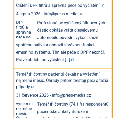
Čištění DPF filtrů a správná péče po vyčištění
4 srpna 2026
-
info@press-media.cz
Profesionálně vyčištěný filtr pevných
částic dokáže vrátit dieselovému
automobilu původní výkon, snížit
spotřebu paliva a obnovit správnou funkci
emisního systému. Tím ale péče o DPF nekončí.
Právě období po vyčištění
[...]
Téměř tři čtvrtiny pacientů čekají na vyšetření
nejméně měsíc. Úhrady přitom trestají péči o těžší
případy
31 července 2026
-
info@press-media.cz
Téměř tři čtvrtiny (74,1 %) respondentů
pacientské ankety Sdružení