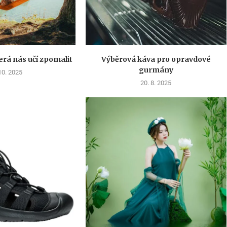
erá nás učí zpomalit
Výběrová káva pro opravdové
gurmány
10. 2025
20. 8. 2025