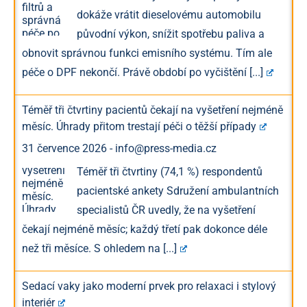
dokáže vrátit dieselovému automobilu
původní výkon, snížit spotřebu paliva a
obnovit správnou funkci emisního systému. Tím ale
péče o DPF nekončí. Právě období po vyčištění
[...]
Téměř tři čtvrtiny pacientů čekají na vyšetření nejméně
měsíc. Úhrady přitom trestají péči o těžší případy
31 července 2026
-
info@press-media.cz
Téměř tři čtvrtiny (74,1 %) respondentů
pacientské ankety Sdružení ambulantních
specialistů ČR uvedly, že na vyšetření
čekají nejméně měsíc; každý třetí pak dokonce déle
než tři měsíce. S ohledem na
[...]
Sedací vaky jako moderní prvek pro relaxaci i stylový
interiér