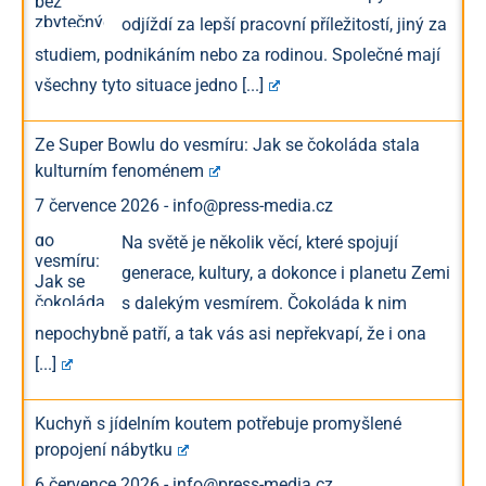
odjíždí za lepší pracovní příležitostí, jiný za
studiem, podnikáním nebo za rodinou. Společné mají
všechny tyto situace jedno
[...]
Ze Super Bowlu do vesmíru: Jak se čokoláda stala
kulturním fenoménem
7 července 2026
-
info@press-media.cz
Na světě je několik věcí, které spojují
generace, kultury, a dokonce i planetu Zemi
s dalekým vesmírem. Čokoláda k nim
nepochybně patří, a tak vás asi nepřekvapí, že i ona
[...]
Kuchyň s jídelním koutem potřebuje promyšlené
propojení nábytku
6 července 2026
-
info@press-media.cz