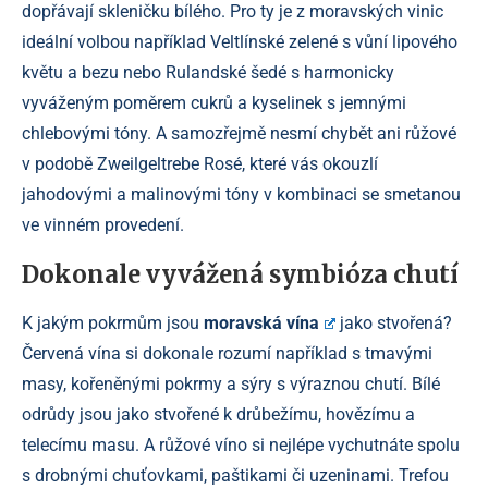
dopřávají skleničku bílého. Pro ty je z moravských vinic
ideální volbou například Veltlínské zelené s vůní lipového
květu a bezu nebo Rulandské šedé s harmonicky
vyváženým poměrem cukrů a kyselinek s jemnými
chlebovými tóny. A samozřejmě nesmí chybět ani růžové
v podobě Zweilgeltrebe Rosé, které vás okouzlí
jahodovými a malinovými tóny v kombinaci se smetanou
ve vinném provedení.
Dokonale vyvážená symbióza chutí
K jakým pokrmům jsou
moravská vína
jako stvořená?
Červená vína si dokonale rozumí například s tmavými
masy, kořeněnými pokrmy a sýry s výraznou chutí. Bílé
odrůdy jsou jako stvořené k drůbežímu, hovězímu a
telecímu masu. A růžové víno si nejlépe vychutnáte spolu
s drobnými chuťovkami, paštikami či uzeninami. Trefou