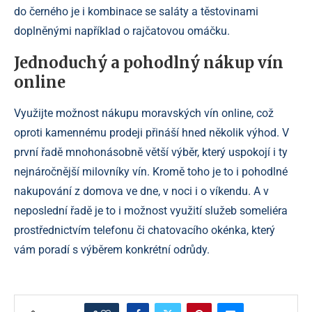
do černého je i kombinace se saláty a těstovinami
doplněnými například o rajčatovou omáčku.
Jednoduchý a pohodlný nákup vín
online
Využijte možnost nákupu moravských vín online, což
oproti kamennému prodeji přináší hned několik výhod. V
první řadě mnohonásobně větší výběr, který uspokojí i ty
nejnáročnější milovníky vín. Kromě toho je to i pohodlné
nakupování z domova ve dne, v noci i o víkendu. A v
neposlední řadě je to i možnost využití služeb someliéra
prostřednictvím telefonu či chatovacího okénka, který
vám poradí s výběrem konkrétní odrůdy.