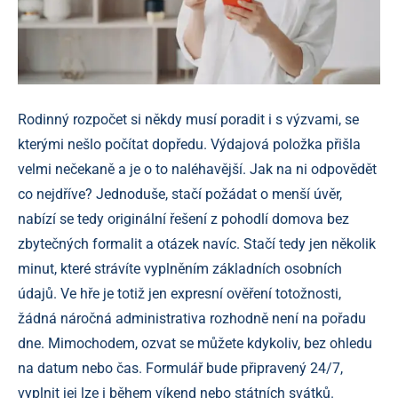
Rodinný rozpočet si někdy musí poradit i s výzvami, se
kterými nešlo počítat dopředu. Výdajová položka přišla
velmi nečekaně a je o to naléhavější. Jak na ni odpovědět
co nejdříve? Jednoduše, stačí požádat o menší úvěr,
nabízí se tedy originální řešení z pohodlí domova bez
zbytečných formalit a otázek navíc. Stačí tedy jen několik
minut, které strávíte vyplněním základních osobních
údajů. Ve hře je totiž jen expresní ověření totožnosti,
žádná náročná administrativa rozhodně není na pořadu
dne. Mimochodem, ozvat se můžete kdykoliv, bez ohledu
na datum nebo čas. Formulář bude připravený 24/7,
vyplnit jej lze i během víkend nebo státních svátků.