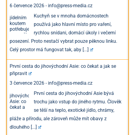
6 července 2026
-
info@press-media.cz
Kuchyň se v mnoha domácnostech
používá jako hlavní místo pro vaření,
rychlou snídani, domácí úkoly i večerní
posezení. Proto nestačí vybrat pouze pěknou linku.
Celý prostor má fungovat tak, aby
[...]
První cesta do jihovýchodní Asie: co čekat a jak se
připravit
3 července 2026
-
info@press-media.cz
První cesta do jihovýchodní Asie bývá
trochu jako vstup do jiného rytmu. Člověk
se těší na teplo, exotické jídlo, chrámy,
pláže a přírodu, ale zároveň může mít obavy z
dlouhého
[...]