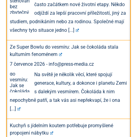
často začátkem nové životní etapy. Někdo
odjíždí za lepší pracovní příležitostí, jiný za
studiem, podnikáním nebo za rodinou. Společné mají
všechny tyto situace jedno
[...]
Ze Super Bowlu do vesmíru: Jak se čokoláda stala
kulturním fenoménem
7 července 2026
-
info@press-media.cz
Na světě je několik věcí, které spojují
generace, kultury, a dokonce i planetu Zemi
s dalekým vesmírem. Čokoláda k nim
nepochybně patří, a tak vás asi nepřekvapí, že i ona
[...]
Kuchyň s jídelním koutem potřebuje promyšlené
propojení nábytku