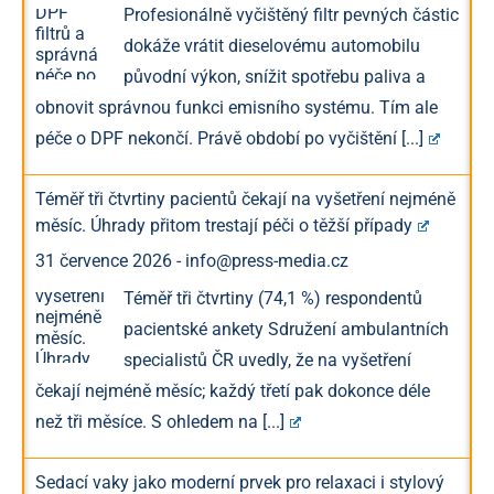
Profesionálně vyčištěný filtr pevných částic
dokáže vrátit dieselovému automobilu
původní výkon, snížit spotřebu paliva a
obnovit správnou funkci emisního systému. Tím ale
péče o DPF nekončí. Právě období po vyčištění
[...]
Téměř tři čtvrtiny pacientů čekají na vyšetření nejméně
měsíc. Úhrady přitom trestají péči o těžší případy
31 července 2026
-
info@press-media.cz
Téměř tři čtvrtiny (74,1 %) respondentů
pacientské ankety Sdružení ambulantních
specialistů ČR uvedly, že na vyšetření
čekají nejméně měsíc; každý třetí pak dokonce déle
než tři měsíce. S ohledem na
[...]
Sedací vaky jako moderní prvek pro relaxaci i stylový