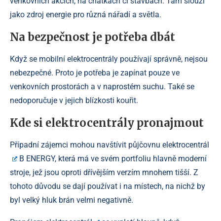
venkovních akcích, na chatkách či stavbách. Tam slouží
jako zdroj energie pro různá nářadí a světla.
Na bezpečnost je potřeba dbát
Když se mobilní elektrocentrály používají správně, nejsou
nebezpečné. Proto je potřeba je zapínat pouze ve
venkovních prostorách a v naprostém suchu. Také se
nedoporučuje v jejich blízkosti kouřit.
Kde si elektrocentrály pronajmout
Případní zájemci mohou navštívit
půjčovnu elektrocentrál
B ENERGY, která má ve svém portfoliu hlavně moderní
stroje, jež jsou oproti dřívějším verzím mnohem tišší. Z
tohoto důvodu se dají používat i na místech, na nichž by
byl velký hluk brán velmi negativně.