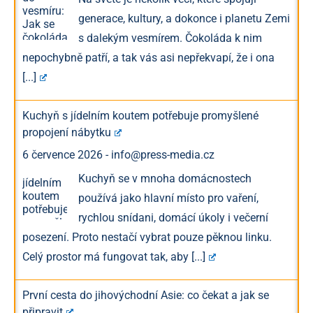
generace, kultury, a dokonce i planetu Zemi
s dalekým vesmírem. Čokoláda k nim
nepochybně patří, a tak vás asi nepřekvapí, že i ona
[...]
Kuchyň s jídelním koutem potřebuje promyšlené
propojení nábytku
6 července 2026
-
info@press-media.cz
Kuchyň se v mnoha domácnostech
používá jako hlavní místo pro vaření,
rychlou snídani, domácí úkoly i večerní
posezení. Proto nestačí vybrat pouze pěknou linku.
Celý prostor má fungovat tak, aby
[...]
První cesta do jihovýchodní Asie: co čekat a jak se
připravit