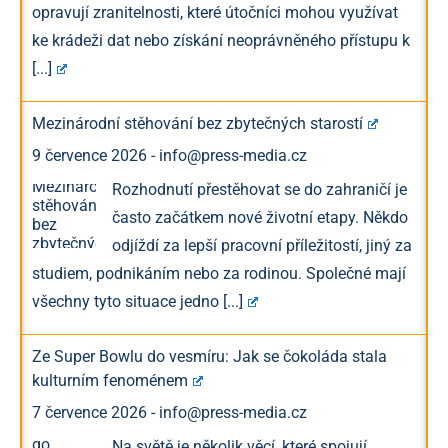
opravují zranitelnosti, které útočníci mohou využívat
ke krádeži dat nebo získání neoprávněného přístupu k
[...]
Mezinárodní stěhování bez zbytečných starostí
9 července 2026
-
info@press-media.cz
Rozhodnutí přestěhovat se do zahraničí je
často začátkem nové životní etapy. Někdo
odjíždí za lepší pracovní příležitostí, jiný za
studiem, podnikáním nebo za rodinou. Společné mají
všechny tyto situace jedno
[...]
Ze Super Bowlu do vesmíru: Jak se čokoláda stala
kulturním fenoménem
7 července 2026
-
info@press-media.cz
Na světě je několik věcí, které spojují