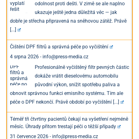
odolnost proti dešti. V zimě se ale naplno
ukazuje ještě jedna důležitá věc — jak
dobře je střecha připravená na sněhovou zátěž. Právě
[...]
Čištění DPF filtrů a správná péče po vyčištění
4 srpna 2026
-
info@press-media.cz
Profesionálně vyčištěný filtr pevných částic
dokáže vrátit dieselovému automobilu
původní výkon, snížit spotřebu paliva a
obnovit správnou funkci emisního systému. Tím ale
péče o DPF nekončí. Právě období po vyčištění
[...]
Téměř tři čtvrtiny pacientů čekají na vyšetření nejméně
měsíc. Úhrady přitom trestají péči o těžší případy
31 července 2026
-
info@press-media.cz