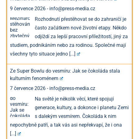
9 července 2026
-
info@press-media.cz
Rozhodnutí přestěhovat se do zahraničí je
často začátkem nové životní etapy. Někdo
odjíždí za lepší pracovní příležitostí, jiný za
studiem, podnikáním nebo za rodinou. Společné mají
všechny tyto situace jedno
[...]
Ze Super Bowlu do vesmíru: Jak se čokoláda stala
kulturním fenoménem
7 července 2026
-
info@press-media.cz
Na světě je několik věcí, které spojují
generace, kultury, a dokonce i planetu Zemi
s dalekým vesmírem. Čokoláda k nim
nepochybně patří, a tak vás asi nepřekvapí, že i ona
[...]