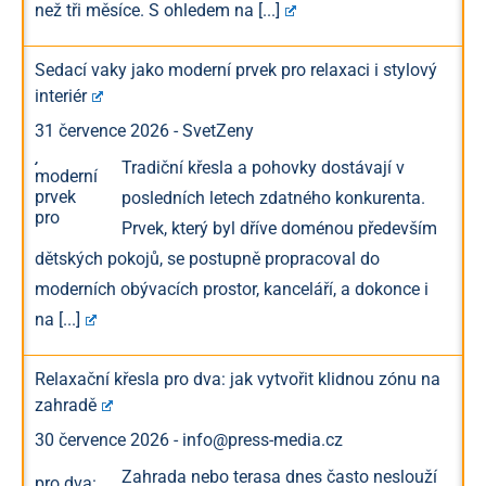
než tři měsíce. S ohledem na
[...]
Sedací vaky jako moderní prvek pro relaxaci i stylový
interiér
31 července 2026
-
SvetZeny
Tradiční křesla a pohovky dostávají v
posledních letech zdatného konkurenta.
Prvek, který byl dříve doménou především
dětských pokojů, se postupně propracoval do
moderních obývacích prostor, kanceláří, a dokonce i
na
[...]
Relaxační křesla pro dva: jak vytvořit klidnou zónu na
zahradě
30 července 2026
-
info@press-media.cz
Zahrada nebo terasa dnes často neslouží