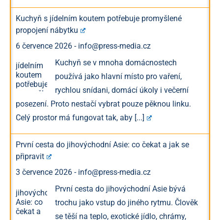
Kuchyň s jídelním koutem potřebuje promyšlené
propojení nábytku
6 července 2026
-
info@press-media.cz
Kuchyň se v mnoha domácnostech
používá jako hlavní místo pro vaření,
rychlou snídani, domácí úkoly i večerní
posezení. Proto nestačí vybrat pouze pěknou linku.
Celý prostor má fungovat tak, aby
[...]
První cesta do jihovýchodní Asie: co čekat a jak se
připravit
3 července 2026
-
info@press-media.cz
První cesta do jihovýchodní Asie bývá
trochu jako vstup do jiného rytmu. Člověk
se těší na teplo, exotické jídlo, chrámy,