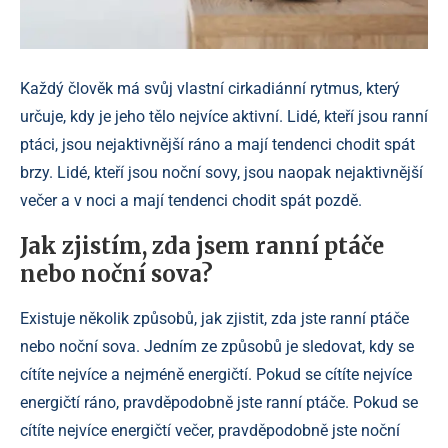
Každý člověk má svůj vlastní cirkadiánní rytmus, který
určuje, kdy je jeho tělo nejvíce aktivní. Lidé, kteří jsou ranní
ptáci, jsou nejaktivnější ráno a mají tendenci chodit spát
brzy. Lidé, kteří jsou noční sovy, jsou naopak nejaktivnější
večer a v noci a mají tendenci chodit spát pozdě.
Jak zjistím, zda jsem ranní ptáče
nebo noční sova?
Existuje několik způsobů, jak zjistit, zda jste ranní ptáče
nebo noční sova. Jedním ze způsobů je sledovat, kdy se
cítíte nejvíce a nejméně energičtí. Pokud se cítíte nejvíce
energičtí ráno, pravděpodobně jste ranní ptáče. Pokud se
cítíte nejvíce energičtí večer, pravděpodobně jste noční