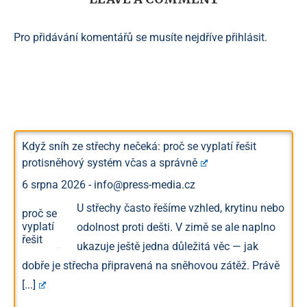
Pro přidávání komentářů se musíte nejdříve
přihlásit
.
Když sníh ze střechy nečeká: proč se vyplatí řešit
protisněhový systém včas a správně
6 srpna 2026
-
info@press-media.cz
U střechy často řešíme vzhled, krytinu nebo
odolnost proti dešti. V zimě se ale naplno
ukazuje ještě jedna důležitá věc — jak
dobře je střecha připravená na sněhovou zátěž. Právě
[...]