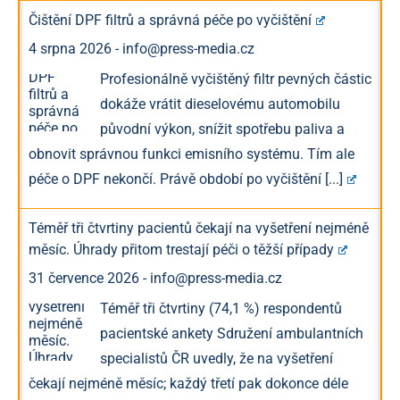
Čištění DPF filtrů a správná péče po vyčištění
4 srpna 2026
-
info@press-media.cz
Profesionálně vyčištěný filtr pevných částic
dokáže vrátit dieselovému automobilu
původní výkon, snížit spotřebu paliva a
obnovit správnou funkci emisního systému. Tím ale
péče o DPF nekončí. Právě období po vyčištění
[...]
Téměř tři čtvrtiny pacientů čekají na vyšetření nejméně
měsíc. Úhrady přitom trestají péči o těžší případy
31 července 2026
-
info@press-media.cz
Téměř tři čtvrtiny (74,1 %) respondentů
pacientské ankety Sdružení ambulantních
specialistů ČR uvedly, že na vyšetření
čekají nejméně měsíc; každý třetí pak dokonce déle