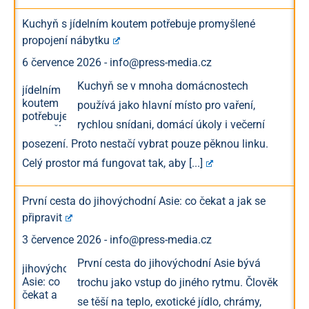
Kuchyň s jídelním koutem potřebuje promyšlené
propojení nábytku
6 července 2026
-
info@press-media.cz
Kuchyň se v mnoha domácnostech
používá jako hlavní místo pro vaření,
rychlou snídani, domácí úkoly i večerní
posezení. Proto nestačí vybrat pouze pěknou linku.
Celý prostor má fungovat tak, aby
[...]
První cesta do jihovýchodní Asie: co čekat a jak se
připravit
3 července 2026
-
info@press-media.cz
První cesta do jihovýchodní Asie bývá
trochu jako vstup do jiného rytmu. Člověk
se těší na teplo, exotické jídlo, chrámy,