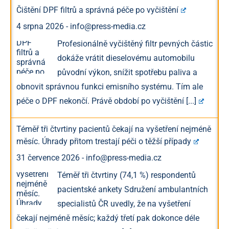
Čištění DPF filtrů a správná péče po vyčištění
4 srpna 2026
-
info@press-media.cz
Profesionálně vyčištěný filtr pevných částic
dokáže vrátit dieselovému automobilu
původní výkon, snížit spotřebu paliva a
obnovit správnou funkci emisního systému. Tím ale
péče o DPF nekončí. Právě období po vyčištění
[...]
Téměř tři čtvrtiny pacientů čekají na vyšetření nejméně
měsíc. Úhrady přitom trestají péči o těžší případy
31 července 2026
-
info@press-media.cz
Téměř tři čtvrtiny (74,1 %) respondentů
pacientské ankety Sdružení ambulantních
specialistů ČR uvedly, že na vyšetření
čekají nejméně měsíc; každý třetí pak dokonce déle