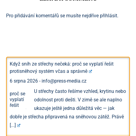
Pro přidávání komentářů se musíte nejdříve
přihlásit
.
Když sníh ze střechy nečeká: proč se vyplatí řešit
protisněhový systém včas a správně
6 srpna 2026
-
info@press-media.cz
U střechy často řešíme vzhled, krytinu nebo
odolnost proti dešti. V zimě se ale naplno
ukazuje ještě jedna důležitá věc — jak
dobře je střecha připravená na sněhovou zátěž. Právě
[...]